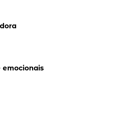
adora
e emocionais