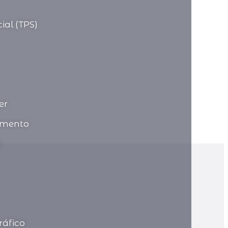
ial (TPS)
er
imento
)
áfico