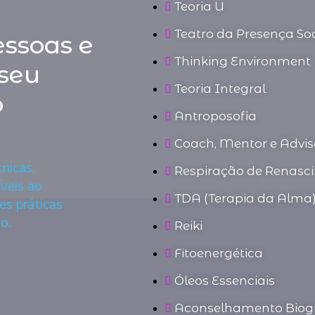
Teoria U
Teatro da Presença Soc
ssoas e
Thinking Environment
seu
Teoria Integral
o
Antroposofia
Coach, Mentor e Advis
nicas,
Respiração de Renasc
veis ao
TDA (Terapia da Alma
es práticas
o.
Reiki
Fitoenergética
Óleos Essenciais
Aconselhamento Biogr