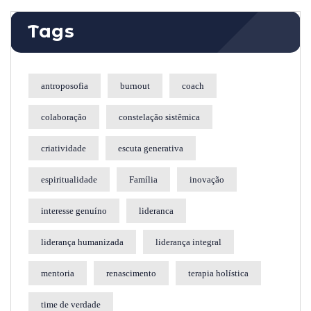
Tags
antroposofia
burnout
coach
colaboração
constelação sistêmica
criatividade
escuta generativa
espiritualidade
Família
inovação
interesse genuíno
lideranca
liderança humanizada
liderança integral
mentoria
renascimento
terapia holística
time de verdade