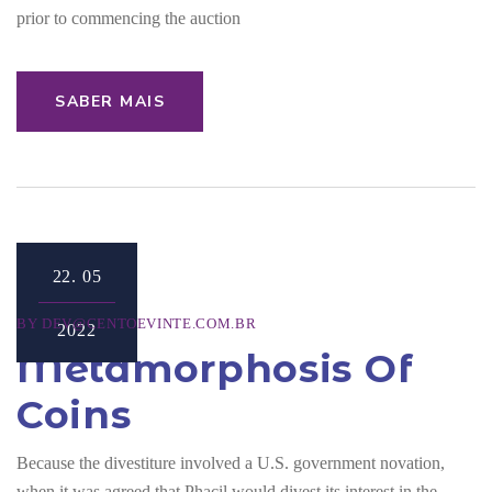
prior to commencing the auction
SABER MAIS
22.
05
BY
DEV@CENTOEVINTE.COM.BR
2022
Metamorphosis Of
Coins
Because the divestiture involved a U.S. government novation,
when it was agreed that Phacil would divest its interest in the