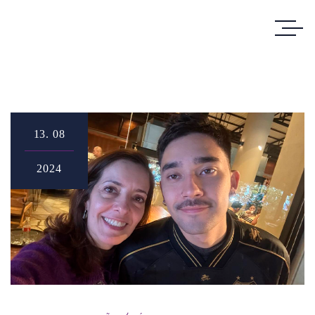
13.
08
2024