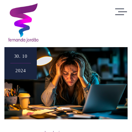
30.
10
2024