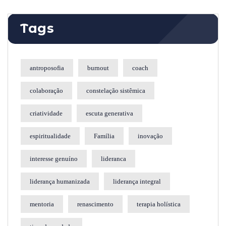
Tags
antroposofia
burnout
coach
colaboração
constelação sistêmica
criatividade
escuta generativa
espiritualidade
Família
inovação
interesse genuíno
lideranca
liderança humanizada
liderança integral
mentoria
renascimento
terapia holística